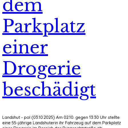
dem
Parkplatz
einer
Drogerie
beschädigt
Landshut - pol (03.10.2025) Am 02.10. gegen 13:30 Uhr stellte
eine 55-jährige Landshuterin ihr Fahrzeug auf dem Parkplatz