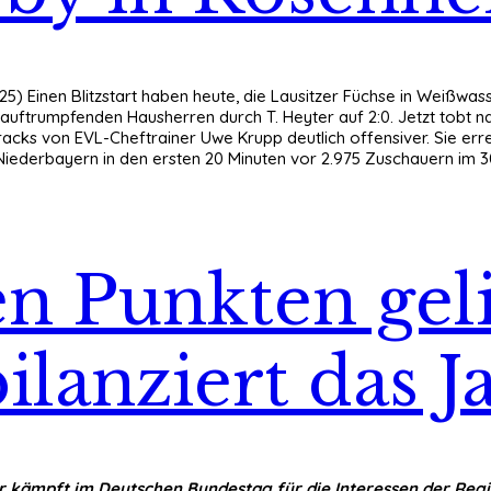
5) Einen Blitzstart haben heute, die Lausitzer Füchse in Weißwass
t auftrumpfenden Hausherren durch T. Heyter auf 2:0. Jetzt tobt n
cks von EVL-Cheftrainer Uwe Krupp deutlich offensiver. Sie erreic
n Niederbayern in den ersten 20 Minuten vor 2.975 Zuschauern im 3
len Punkten gel
lanziert das J
 kämpft im Deutschen Bundestag für die Interessen der Regio