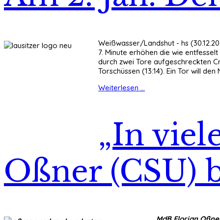
Weißwasser/Landshut - hs (30.12.202
7. Minute erhöhen die wie entfessel
durch zwei Tore aufgeschreckten Cra
Torschüssen (13:14). Ein Tor will de
Weiterlesen ...
„In vie
Oßner (CSU) bi
MdB Florian Oßner