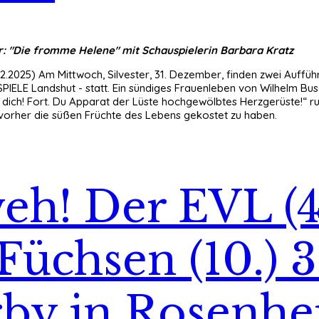
r: "Die fromme Helene" mit Schauspielerin Barbara Kratz
12.2025) Am Mittwoch, Silvester, 31. Dezember, finden zwei Aufführ
IELE Landshut - statt. Ein sündiges Frauenleben von Wilhelm Busc
 dich! Fort. Du Apparat der Lüste hochgewölbtes Herzgerüste!“ ru
vorher die süßen Früchte des Lebens gekostet zu haben.
h! Der EVL (4
Füchsen (10.) 3:
rby in Rosenhei