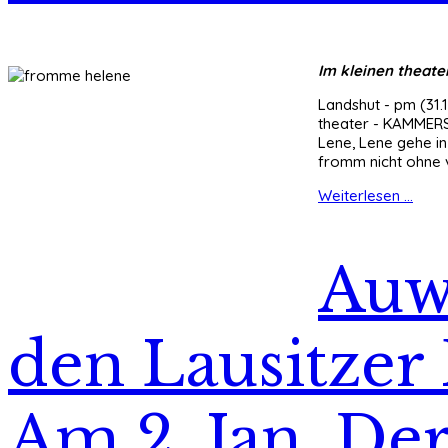
Im kleinen theate
Landshut - pm (31.
theater - KAMMERSP
Lene, Lene gehe in
fromm nicht ohne 
Weiterlesen ...
Auwe
den Lausitzer 
Am 2. Jan. De