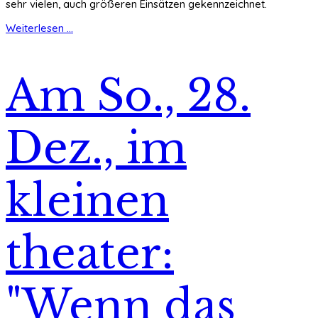
sehr vielen, auch größeren Einsätzen gekennzeichnet.
Weiterlesen ...
Am So., 28.
Dez., im
kleinen
theater:
"Wenn das