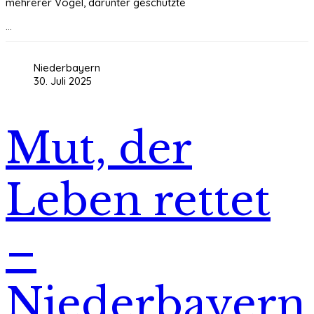
mehrerer Vögel, darunter geschützte
...
Niederbayern
30. Juli 2025
Mut, der
Leben rettet
–
Niederbayern