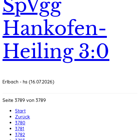
SpVgg
Hankofen-
Heiling 3:0
Erlbach - hs (16.07.2026)
Seite 3789 von 3789
Start
Zurück
3780
3781
3782