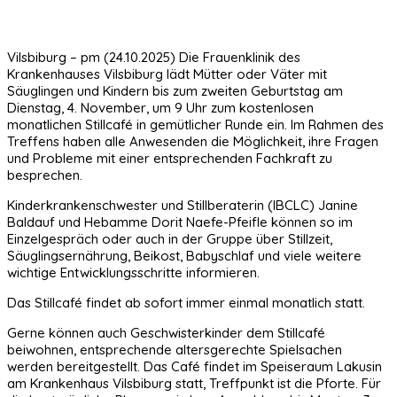
Vilsbiburg – pm (24.10.2025) Die Frauenklinik des
Krankenhauses Vilsbiburg lädt Mütter oder Väter mit
Säuglingen und Kindern bis zum zweiten Geburtstag am
Dienstag, 4. November, um 9 Uhr zum kostenlosen
monatlichen Stillcafé in gemütlicher Runde ein. Im Rahmen des
Treffens haben alle Anwesenden die Möglichkeit, ihre Fragen
und Probleme mit einer entsprechenden Fachkraft zu
besprechen.
Kinderkrankenschwester und Stillberaterin (IBCLC) Janine
Baldauf und Hebamme Dorit Naefe-Pfeifle können so im
Einzelgespräch oder auch in der Gruppe über Stillzeit,
Säuglingsernährung, Beikost, Babyschlaf und viele weitere
wichtige Entwicklungsschritte informieren.
Das Stillcafé findet ab sofort immer einmal monatlich statt.
Gerne können auch Geschwisterkinder dem Stillcafé
beiwohnen, entsprechende altersgerechte Spielsachen
werden bereitgestellt. Das Café findet im Speiseraum Lakusin
am Krankenhaus Vilsbiburg statt, Treffpunkt ist die Pforte. Für