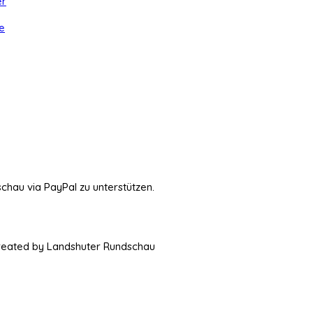
er
e
schau via PayPal zu unterstützen.
Created by Landshuter Rundschau