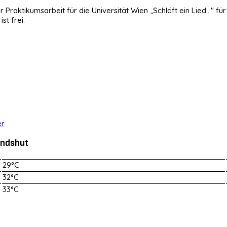
tikumsarbeit für die Universität Wien „Schläft ein Lied..." für 
st frei.
andshut
29°C
32°C
33°C