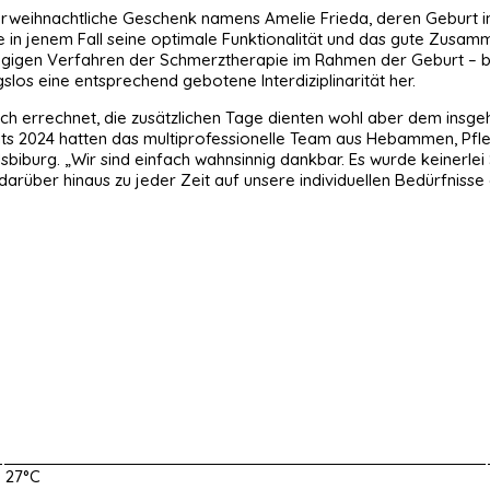
orweihnachtliche Geschenk namens Amelie Frieda, deren Geburt
e in jenem Fall seine optimale Funktionalität und das gute Zus
gigen Verfahren der Schmerztherapie im Rahmen der Geburt – bei 
los eine entsprechend gebotene Interdiziplinarität her.
glich errechnet, die zusätzlichen Tage dienten wohl aber dem in
eits 2024 hatten das multiprofessionelle Team aus Hebammen, Pfl
lsbiburg. „Wir sind einfach wahnsinnig dankbar. Es wurde keinerle
 darüber hinaus zu jeder Zeit auf unsere individuellen Bedürfnisse
27°C