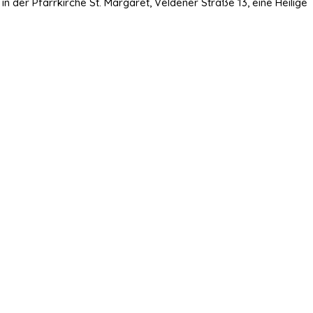
 der Pfarrkirche St. Margaret, Veldener Straße 13, eine Heilige