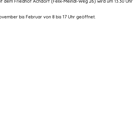
 dem Friedhof Achdorf (Felix-Meindl-Weg 26) wird um 13.30 Uhr in
ovember bis Februar von 8 bis 17 Uhr geöffnet.