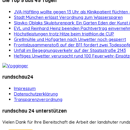
Die Top 9 aus 49 Tagen
JVA-Häftling wollte gegen 13 Uhr als Klinikpatient flüchten 
Stadt München erlässt Verordnung zum Wassersparen
Slavko Oblaks Skulpturenpark: Ein Garten Eden der Kunst
EVL und Reinhard Heinz beenden Pachtvertrag einvernehm
Höchstleistungen trotz Hitze beim triathlon.de CUP
Gretlmühle und Hofgarten nach Unwetter noch gesperrt
Frontalzusammenstoß auf der B11 fordert zwei Todesopf
Unfall im Begegnungsverkehr auf der Staatsstraße 2143
Heftiges Unwetter verursacht rund 100 Feuerwehr-Einsätz
rundschau24
Impressum
Datenschutzerklärung
Transparenzverordnung
rundschau 24 unterstützen
Vielen Dank für Ihre Bereitschaft die Arbeit der landshuter rund