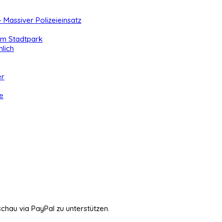
- Massiver Polizeieinsatz
 im Stadtpark
lich
er
e
schau via PayPal zu unterstützen.