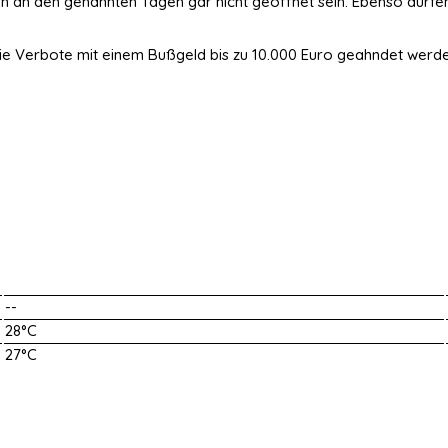
en an den genannten Tagen gar nicht geöffnet sein. Ebenso dürfe
ie Verbote mit einem Bußgeld bis zu 10.000 Euro geahndet werden 
--
28°C
27°C