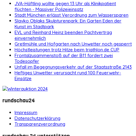
JVA-Häftling wollte gegen 13 Uhr als Klinikpatient
flüchten - Massiver Polizeieinsatz
Stadt München erlässt Verordnung zum Wassersparen
Slavko Oblaks Skulpturenpark: Ein Garten Eden der
Kunst im Stadtpark
EVL und Reinhard Heinz beenden Pachtvertrag
einvernehmlich
Gretlmühle und Hofgarten nach Unwetter noch gesperrt
Höchstleistungen trotz Hitze beim triathlon.de CUP
Frontalzusammenstoß auf der B11 fordert zwei
Todesopfer
Unfall im Begegnungsverkehr auf der Staatsstraße 2143
Heftiges Unwetter verursacht rund 100 Feuerwehr-
Einsätze
rundschau24
Impressum
Datenschutzerklärung
Transparenzverordnung
rundschau 24 unterstützen