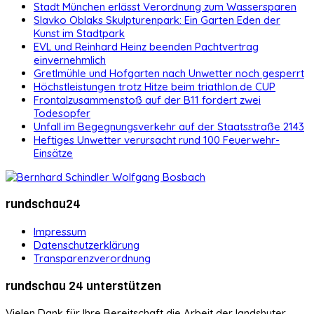
Stadt München erlässt Verordnung zum Wassersparen
Slavko Oblaks Skulpturenpark: Ein Garten Eden der
Kunst im Stadtpark
EVL und Reinhard Heinz beenden Pachtvertrag
einvernehmlich
Gretlmühle und Hofgarten nach Unwetter noch gesperrt
Höchstleistungen trotz Hitze beim triathlon.de CUP
Frontalzusammenstoß auf der B11 fordert zwei
Todesopfer
Unfall im Begegnungsverkehr auf der Staatsstraße 2143
Heftiges Unwetter verursacht rund 100 Feuerwehr-
Einsätze
rundschau24
Impressum
Datenschutzerklärung
Transparenzverordnung
rundschau 24 unterstützen
Vielen Dank für Ihre Bereitschaft die Arbeit der landshuter