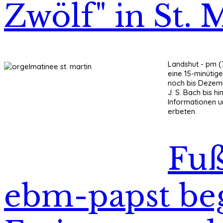
Zwölf" in St. 
Landshut - pm (7
eine 15-minütige
noch bis Dezem
J. S. Bach bis 
Informationen u
erbeten.
Fuß
ebm-papst beg