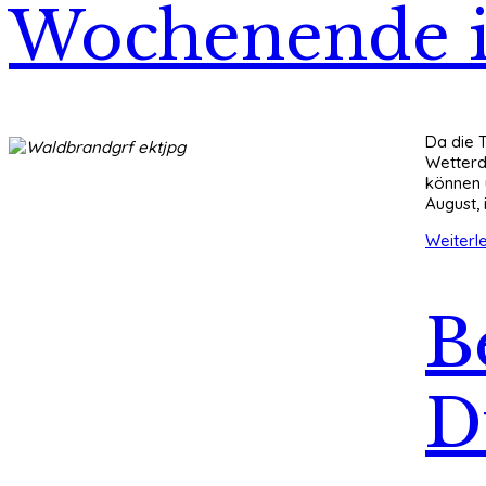
Wochenende i
Da die 
Wetterd
können 
August,
Weiterle
B
D