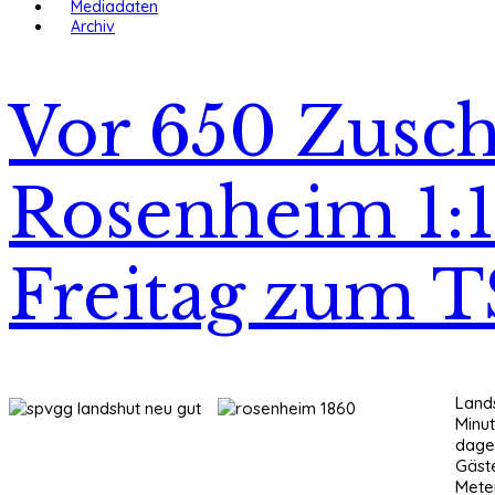
Mediadaten
Archiv
Vor 650 Zusch
Rosenheim 1:1
Freitag zum T
Lands
Minut
dageg
Gäste
Mete