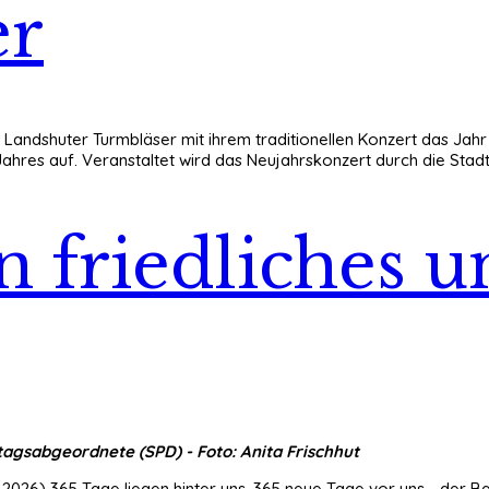
er
Landshuter Turmbläser mit ihrem traditionellen Konzert das Jah
n Jahres auf. Veranstaltet wird das Neujahrskonzert durch die St
n friedliches 
tagsabgeordnete (SPD) - Foto: Anita Frischhut
.2026) 365 Tage liegen hinter uns. 365 neue Tage vor uns - der B