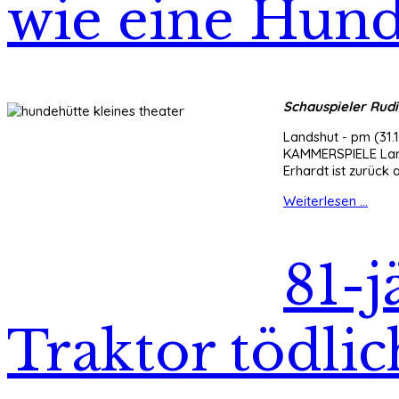
wie eine Hun
Schauspieler Rudi
Landshut - pm (31.1
KAMMERSPIELE Lands
Erhardt ist zurüc
Weiterlesen ...
81-j
Traktor tödlic