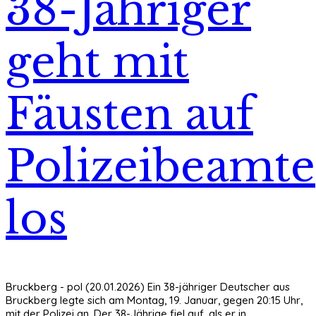
38-Jähriger
geht mit
Fäusten auf
Polizeibeamte
los
Bruckberg - pol (20.01.2026) Ein 38-jähriger Deutscher aus
Bruckberg legte sich am Montag, 19. Januar, gegen 20:15 Uhr,
mit der Polizei an. Der 38-Jährige fiel auf, als er in