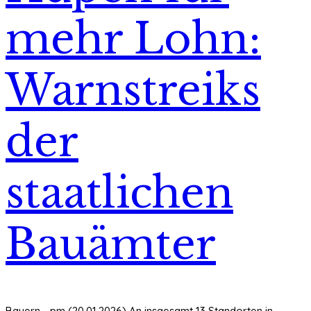
mehr Lohn:
Warnstreiks
der
staatlichen
Bauämter
Bayern - pm (20.01.2026) An insgesamt 13 Standorten in