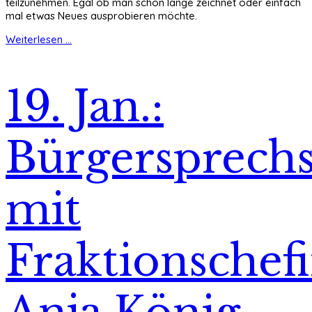
teilzunehmen. Egal ob man schon lange zeichnet oder einfach
mal etwas Neues ausprobieren möchte.
Weiterlesen ...
19. Jan.:
Bürgersprech
mit
Fraktionschef