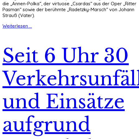
die „Annen-Polka“, der virtuose „Csardas“ aus der Oper „Ritter
Pasman“ sowie der berühmte „Radetzky-Marsch“ von Johann
Strauß (Vater).
Weiterlesen ...
Seit 6 Uhr 30
Verkehrsunfäl
und Einsätze
aufgrund