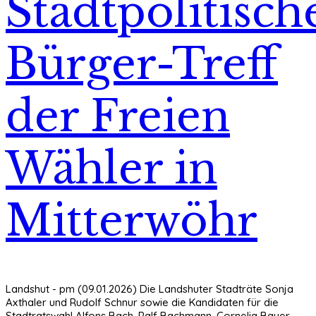
Stadtpolitisch
Bürger-Treff
der Freien
Wähler in
Mitterwöhr
Landshut - pm (09.01.2026) Die Landshuter Stadträte Sonja
Axthaler und Rudolf Schnur sowie die Kandidaten für die
Stadtratswahl Alfons Bach, Ralf Bachmann, Cornelia Bauer,