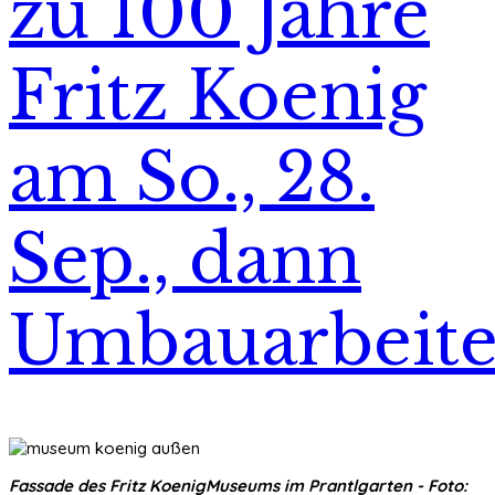
zu 100 Jahre
Fritz Koenig
am So., 28.
Sep., dann
Umbauarbeit
Fassade des Fritz KoenigMuseums im Prantlgarten - Foto: