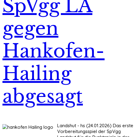
SpVgg LA
gegen
Hankofen-
Hailing
abgesagt
Landshut - hs (24.01.2026) Das erste
Vorbereitungsspiel der SpVgg