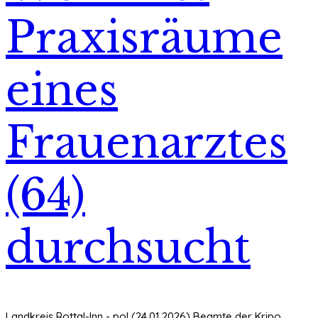
Praxisräume
eines
Frauenarztes
(64)
durchsucht
Landkreis Rottal-Inn - pol (24.01.2026) Beamte der Kripo