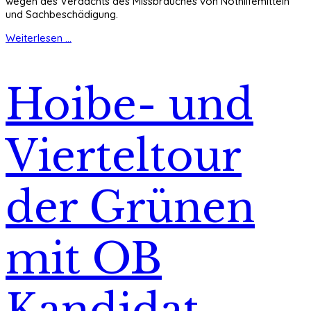
wegen des Verdachts des Missbrauches von Nothilfemitteln
und Sachbeschädigung.
Weiterlesen ...
Hoibe- und
Vierteltour
der Grünen
mit OB
Kandidat