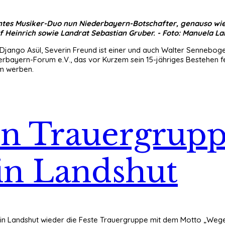
anntes Musiker-Duo nun Niederbayern-Botschafter, genauso wi
Olaf Heinrich sowie Landrat Sebastian Gruber. - Foto: Manuela L
Django Asül, Severin Freund ist einer und auch Walter Senneboge
bayern-Forum e.V., das vor Kurzem sein 15-jähriges Bestehen fei
um werben.
ten Trauergrup
in Landshut
in Landshut wieder die Feste Trauergruppe mit dem Motto „Wege 