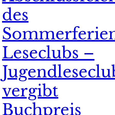
des
Sommerferie
Leseclubs –
Jugendleseclu
vergibt
Buchpreis