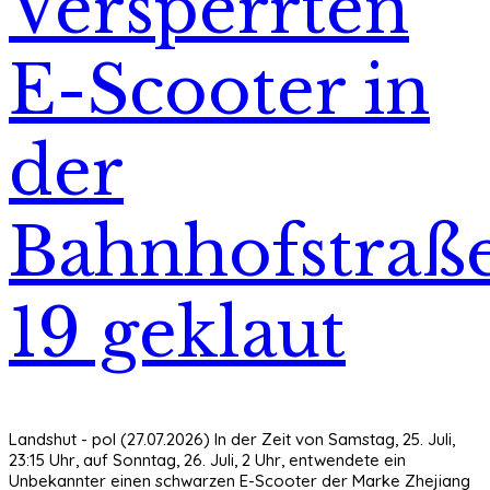
Versperrten
E-Scooter in
der
Bahnhofstraß
19 geklaut
Landshut - pol (27.07.2026) In der Zeit von Samstag, 25. Juli,
23:15 Uhr, auf Sonntag, 26. Juli, 2 Uhr, entwendete ein
Unbekannter einen schwarzen E-Scooter der Marke Zhejiang