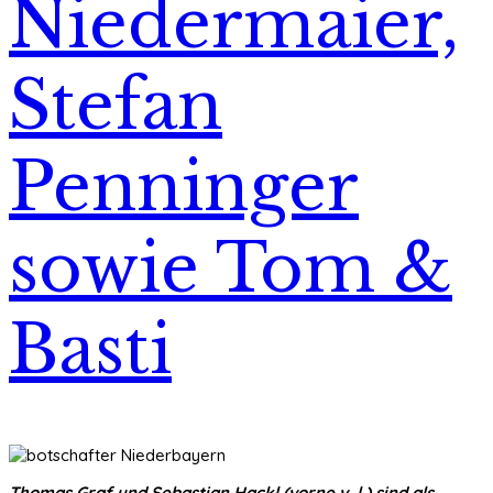
Niedermaier,
Stefan
Penninger
sowie Tom &
Basti
Thomas Graf und Sebastian Hackl (vorne v. l.) sind als