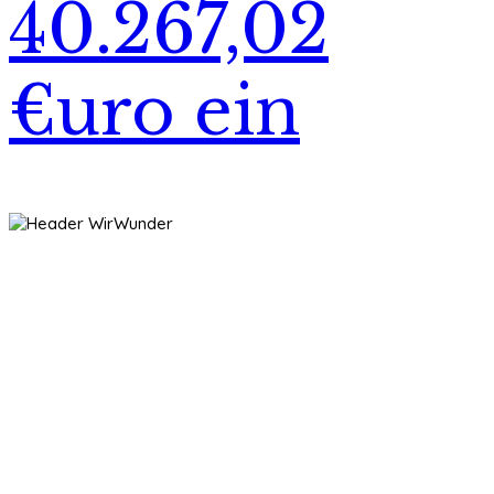
40.267,02
€uro ein