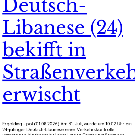
Deutsch-
Libanese (24)
bekifft in
Straßenverke
erwischt
Ergolding - pol (01.08.2026) Am 31. Juli, wurde um 10:02 Uhr ein
24-jähriger Deutsch-Libanese einer Verkehrskontrolle