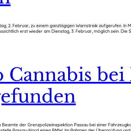
g, 2. Februar, zu einem ganztägigen Warnstreik aufgerufen. In M
ssichtlich erst wieder am Dienstag, 3. Februar, möglich sein. Di
lo Cannabis be
gefunden
 Beamte der Grenzpolizeiinspektion Passau bei einer Fahrzeugko
lussstelle Passau-Nord einen BMW. Im Rahmen der Überprüfung und