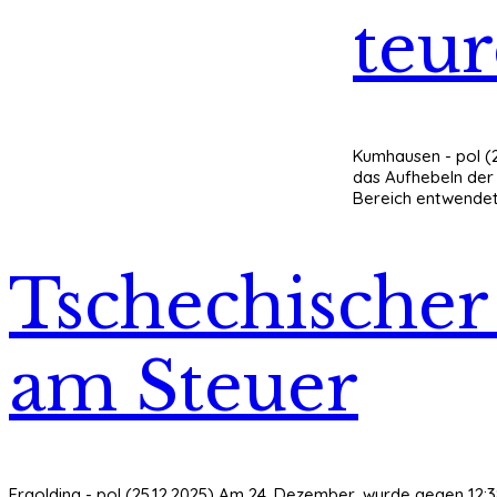
teu
Kumhausen - pol (
das Aufhebeln der 
Bereich entwendet.
Tschechischer
am Steuer
Ergolding - pol (25.12.2025) Am 24. Dezember, wurde gegen 12:38