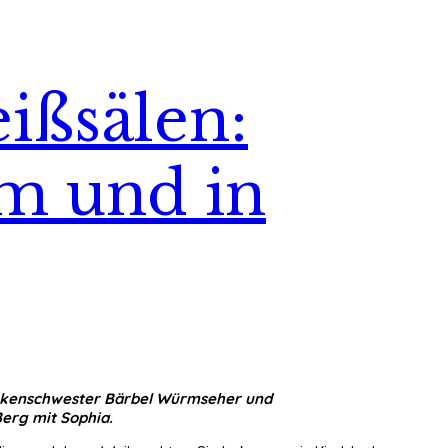
ißsälen:
um und in
rankenschwester Bärbel Würmseher und
Berg mit Sophia.