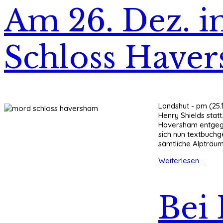
Am 26. Dez. i
Schloss Have
Landshut - pm (25.
Henry Shields stat
Haversham entgegen
sich nun textbuchg
sämtliche Alpträu
Weiterlesen ...
Bei 