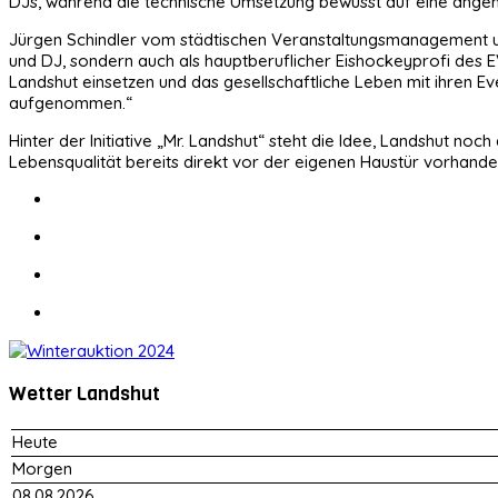
DJs, während die technische Umsetzung bewusst auf eine angeneh
Jürgen Schindler vom städtischen Veranstaltungsmanagement und M
und DJ, sondern auch als hauptberuflicher Eishockeyprofi des E
Landshut einsetzen und das gesellschaftliche Leben mit ihren
aufgenommen.“
Hinter der Initiative „Mr. Landshut“ steht die Idee, Landshut noc
Lebensqualität bereits direkt vor der eigenen Haustür vorhanden
Wetter Landshut
Heute
Morgen
08.08.2026