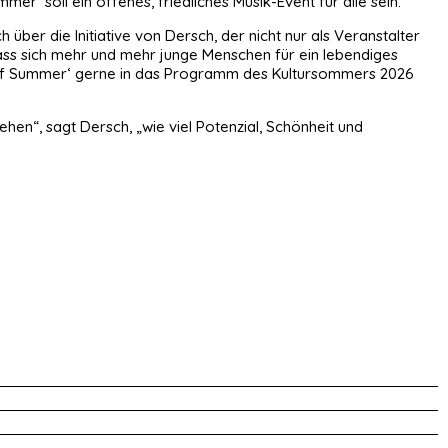
‘ soll ein offenes, friedliches Musik-Event für alle sein.“
ber die Initiative von Dersch, der nicht nur als Veranstalter
dass sich mehr und mehr junge Menschen für ein lebendiges
nd of Summer‘ gerne in das Programm des Kultursommers 2026
ehen“, sagt Dersch, „wie viel Potenzial, Schönheit und