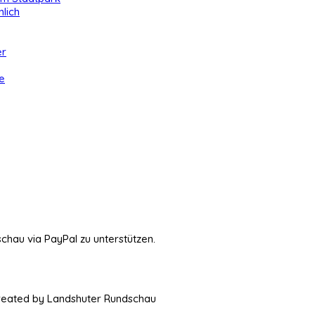
lich
er
e
schau via PayPal zu unterstützen.
Created by Landshuter Rundschau