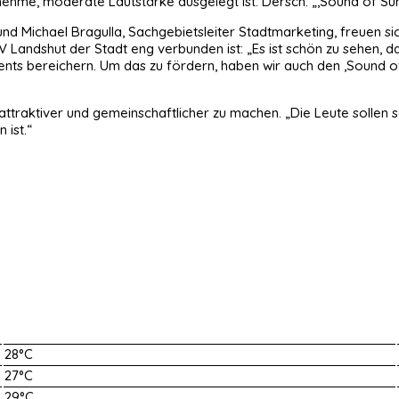
me, moderate Lautstärke ausgelegt ist. Dersch: „,Sound of Summer
ichael Bragulla, Sachgebietsleiter Stadtmarketing, freuen sich ü
V Landshut der Stadt eng verbunden ist: „Es ist schön zu sehen, 
 Events bereichern. Um das zu fördern, haben wir auch den ,Sou
h attraktiver und gemeinschaftlicher zu machen. „Die Leute sollen s
 ist.“
28°C
27°C
29°C