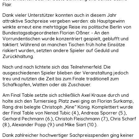
Flair.
Dank vieler Unterstützer konnten auch in diesem Jahr
attraktive Sachpreise vergeben werden: als Hauptgewinn
winkte erneut eine mehrtägige Reise ins politische Berlin von
Bundestagsabgeordneten Florian Oßner. - An den
Vorrundentischen wurde konzentriert gespielt, geblufft und
taktiert: Während an manchen Tischen früh hohe Einsätze
riskiert wurden, setzten andere Spieler auf Geduld und
Zurückhaltung.
Nach und nach lichtete sich das Teilnehmerfeld. Die
ausgeschiedenen Spieler blieben der Veranstaltung jedoch
treu und nutzten die Zeit bis zum Finale traditionell zum
Schafkopfen, Watten oder als Zuschauer.
Am Final Table setzte sich schließlich Axel Krause durch und
holte sich den Turniersieg. Platz zwei ging an Florian Surkamp,
Rang drei belegte Christoph „Kine“ König. Komplettiert wurde
der Final Table von Nenad Tubic (4.), Andreas Sporrer (5.),
Gerhard Pechmann (6.), Christoh Fleischmann (7.), Chris Scharf
(8.), Alexander Popp (9.) und Mike Siart (10.).
Dank zahlreicher hochwertiger Sachpreisspenden ging keiner