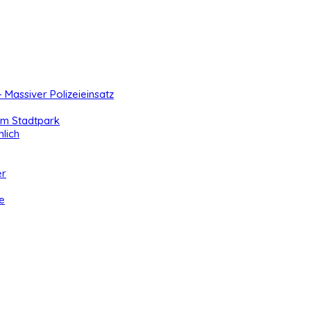
- Massiver Polizeieinsatz
 im Stadtpark
lich
er
e