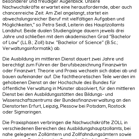
besonderer und freudiger Augenblick. Unsere
Nachwuchskräfte erwartet eine herausfordernde, aber auch
chancenreiche Zeit. Am Ziel angelangt, startet ein
abwechslungsreicher Beruf mit vielfältigen Aufgaben und
Möglichkeiten," so Petra Seidl, Leiterin des Hauptzollamts
Landshut. Beide dualen Studiengänge dauern jeweils drei
Jahre und schließen mit dem akademischen Grad "Bachelor
of Law" (LL.B.; Zoll) bzw. "Bachelor of Science" (B.Sc.;
Verwaltungsinformatik) ab.
Die Ausbildung im mittleren Dienst dauert zwei Jahre und
berechtigt zum Führen der Berufsbezeichnung Finanzwirtin
oder Finanzwirt. Theorie und Praxis wechseln sich dabei ab und
bauen aufeinander auf. Die fachtheoretischen Teile werden im
gehobenen Dienst an der Hochschule des Bundes für
öffentliche Verwaltung in Münster absolviert, für den mittleren
Dienst bei den Ausbildungsstätten des Bildungs- und
Wissenschaftszentrums der Bundesfinanzverwaltung an den
Dienstorten Erfurt, Leipzig, Plessow bei Potsdam, Rostock
oder Sigmaringen.
Die Praxisphasen verbringen die Nachwuchskräfte ZOLL in
verschiedenen Bereichen des Ausbildungshauptzollamts, bei
nahe gelegenen Zollämtern und Zollfahndungsämtern sowie