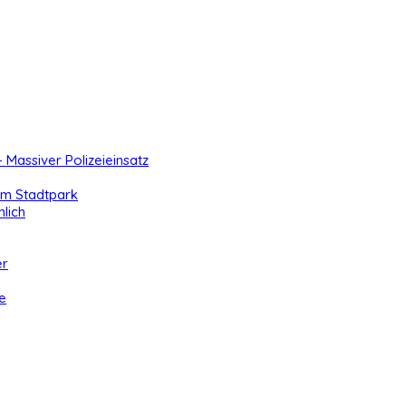
- Massiver Polizeieinsatz
 im Stadtpark
lich
er
e