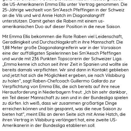
die US-Amerikanerin Emma Ellis unter Vertrag genommen. Die
25-Jährige wechselt von Sm’Aesch Pfeffingen in der Schweiz
an die Vils und wird Annie Hatch im Diagonalangriff
unterstützen. Damit gehen die Raben mit einem us-
amerikanischen Duo auf dieser Position in die neue Saison.
Mit Emma Ellis bekommen die Rote Raben viel Leidenschaft,
Geradlinigkeit und Durchschlagskraft in ihre Mannschaft. Die
1,88 Meter große Diagonalangreiferin war in der Vorsaison
eine der auffälligsten Spielerinnen bei Sm’Aesch Pfeffingen
und wurde mit 236 Punkten Topscorerin der Schweizer Liga.
„Emma kenne ich schon seit ihrer Zeit in Spanien und wollte sie
bereits damals verpflichten. Wir sind dann in Kontakt geblieben
und jetzt hat sich die Möglichkeit ergeben, sie nach Vilsbiburg
zu holen“, sagt Raben-Chefcoach Guillermo Gallardo zur
Verpflichtung von Emma Ellis, die sich bereits auf ihre neue
Herausforderung in Niederbayern freut: „Ich bin sehr dankbar,
ein Teil dieser Mannschaft zu sein und in der Bundesliga spielen
zu dürfen. Ich weiß, dass wir zusammen großartige Dinge
erreichen können und bin gespannt, was die neue Saison zu
bieten hat“, meint Ellis an deren Seite sich mit Annie Hatch, die
ihren Vertrag in Vilsbiburg verlängert hat, eine zweite US-
Amerikanerin in der Bundesliga etablieren soll.