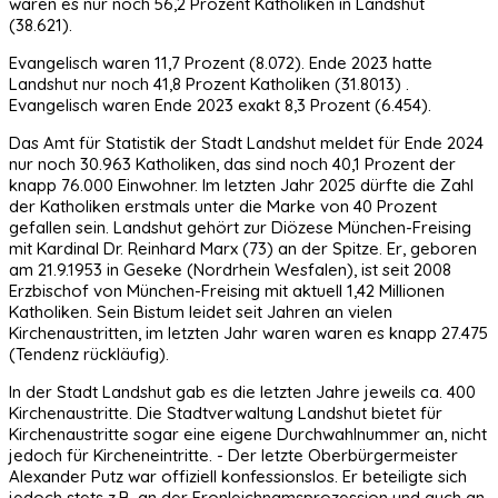
waren es nur noch 56,2 Prozent Katholiken in Landshut
(38.621).
Evangelisch waren 11,7 Prozent (8.072). Ende 2023 hatte
Landshut nur noch 41,8 Prozent Katholiken (31.8013) .
Evangelisch waren Ende 2023 exakt 8,3 Prozent (6.454).
Das Amt für Statistik der Stadt Landshut meldet für Ende 2024
nur noch 30.963 Katholiken, das sind noch 40,1 Prozent der
knapp 76.000 Einwohner. Im letzten Jahr 2025 dürfte die Zahl
der Katholiken erstmals unter die Marke von 40 Prozent
gefallen sein. Landshut gehört zur Diözese München-Freising
mit Kardinal Dr. Reinhard Marx (73) an der Spitze. Er, geboren
am 21.9.1953 in Geseke (Nordrhein Wesfalen), ist seit 2008
Erzbischof von München-Freising mit aktuell 1,42 Millionen
Katholiken. Sein Bistum leidet seit Jahren an vielen
Kirchenaustritten, im letzten Jahr waren waren es knapp 27.475
(Tendenz rückläufig).
In der Stadt Landshut gab es die letzten Jahre jeweils ca. 400
Kirchenaustritte. Die Stadtverwaltung Landshut bietet für
Kirchenaustritte sogar eine eigene Durchwahlnummer an, nicht
jedoch für Kircheneintritte. - Der letzte Oberbürgermeister
Alexander Putz war offiziell konfessionslos. Er beteiligte sich
jedoch stets z.B. an der Fronleichnamsprozession und auch an