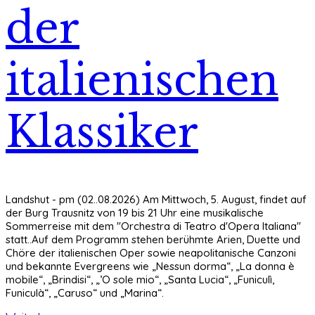
der
italienischen
Klassiker
Landshut - pm (02..08.2026) Am Mittwoch, 5. August, findet auf
der Burg Trausnitz von 19 bis 21 Uhr eine musikalische
Sommerreise mit dem "Orchestra di Teatro d'Opera Italiana"
statt..Auf dem Programm stehen berühmte Arien, Duette und
Chöre der italienischen Oper sowie neapolitanische Canzoni
und bekannte Evergreens wie „Nessun dorma“, „La donna è
mobile“, „Brindisi“, „’O sole mio“, „Santa Lucia“, „Funiculì,
Funiculà“, „Caruso“ und „Marina“.