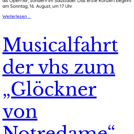
als Open-Air, sondern im Salzstadel. Das erste Konzert beginnt
am Sonntag, 16. August, um 17 Uhr.
Weiterlesen ...
Musicalfahrt
der vhs zum
„Glöckner
von
Notredame“