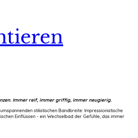
ntieren
nzen. Immer reif, immer griffig, immer neugierig.
 umspannenden stilistischen Bandbreite: Impressionistische
ischen Einfl
ü
ssen - ein Wechselbad der Gef
ü
hle, das immer