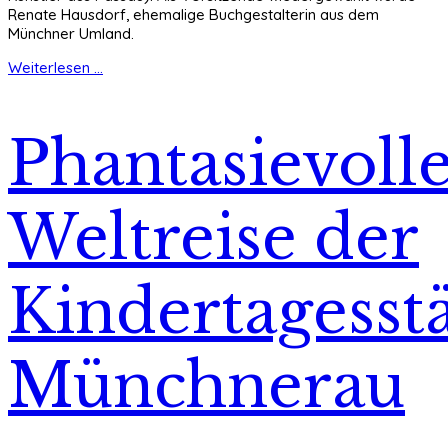
Renate Hausdorf, ehemalige Buchgestalterin aus dem
Münchner Umland.
Weiterlesen ...
Phantasievoll
Weltreise der
Kindertagesstä
Münchnerau