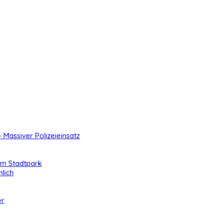
- Massiver Polizeieinsatz
 im Stadtpark
lich
er