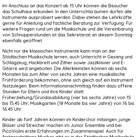
Im Anschluss an das Konzert ab 15 Uhr können die Besucher
das Schulhaus erkunden: In den Unterrichtsräumen dürfen alle
Instrumente ausprobiert werden. Dabei stehen die Lehrkräfte
gerne für Anleitung und fachliche Beratung zur Verfügung. Für
weitere Fragen rund um die Musikschule und die Vereinbarung
von Schnupperstunden ist das Sekretariat an diesem Sonntag
ebenfalls geöffnet.
Nicht nur die klassischen Instrumente kann man an der
Städtischen Musikschule lernen, auch Unterricht in Gesang und
Schlagzeug, Hackbrett und Zither sowie Jazzklavier und E-
Gitarre wird angeboten. Die Allerkleinsten können ab sechs
Monaten bis zum Alter von sechs Jahren eine musikalische
Frühförderung bekommen, ohne sich gleich auf ein Instrument
festzulegen. Beim Informationsnachmittag finden dazu offene
Stunden für Eltern und ihre Kinder statt:
Früherziehung/Grundausbildung (vier bis sechs Jahre) von 15
bis 15.45 Uhr, Musikgarten (18 Monate bis vier Jahre) von 16 bis
16.45 Uhr.
Kinder ab fünf Jahren können im Kinderchor mitsingen, junge
Bläser und Streicher machen im Junior Ensemble und bei
PicoViolini erste Erfahrungen im Zusammenspiel. Auch für
fortgeschrittene Musiker gibt es in der Städtischen Musikschule