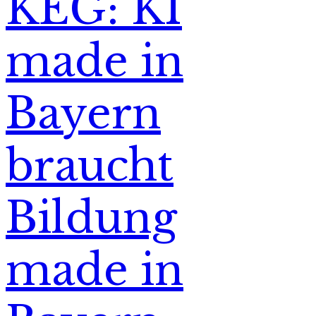
KEG: KI
made in
Bayern
braucht
Bildung
made in