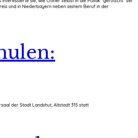
eressierte sie, wie Oßner selbst in die Politik "gerutscht" sei.
kreis und in Niederbayern neben seinem Beruf in der
hulen:
aal der Stadt Landshut, Altstadt 315 statt