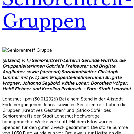
Gruppen
(sitzend, v. l.) Seniorentreff-Leiterin Gerlinde Wuffka, die
Gruppenleiterinnen Gabriele Freibeuter und Brigitte
Anglhuber sowie (stehend) Sozialamtsleiter Christoph
Limmer mit (v. l.) den Gruppenteilnehmerinnen Brigitte
Wagner, Johanna Seybold, Käthe Loher, Dorothea Völger,
Heidi Eichner und Karolina Prokosch. - Foto: Stadt Landshut
Landshut - pm (30.01.2026) Bei einem Stand in der Altstadt
Ende vergangenen Jahres sowie im Seniorentreff haben die
Gruppen „Kreatives Gestalten“ und „Strick-Café“ des
Seniorentreffs der Stadt Landshut hochwertige
handgemachte Werke verkauft. Mit dem Erlös wurden
Spenden für den guten Zweck gesammelt. Die stolze Summe
von 1.050 Euro wurde nun vor Ort jeweils zur Hälfte an die