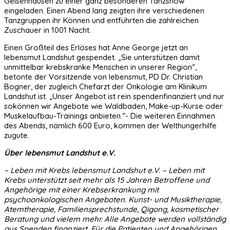
Geisenhausen zu einer ganz besonderen Tanzshow
eingeladen. Einen Abend lang zeigten ihre verschiedenen
Tanzgruppen ihr Können und entführten die zahlreichen
Zuschauer in 1001 Nacht.
Einen Großteil des Erlöses hat Anne George jetzt an
lebensmut Landshut gespendet. „Sie unterstützen damit
unmittelbar krebskranke Menschen in unserer Region“,
betonte der Vorsitzende von lebensmut, PD Dr. Christian
Bogner, der zugleich Chefarzt der Onkologie am Klinikum
Landshut ist. „Unser Angebot ist rein spendenfinanziert und nur
sokönnen wir Angebote wie Waldbaden, Make-up-Kurse oder
Muskelaufbau-Trainings anbieten.“- Die weiteren Einnahmen
des Abends, nämlich 600 Euro, kommen der Welthungerhilfe
zugute.
Über lebensmut Landshut e.V.
– Leben mit Krebs lebensmut Landshut e.V. – Leben mit
Krebs unterstützt seit mehr als 15 Jahren Betroffene und
Angehörige mit einer Krebserkrankung mit
psychoonkologischen Angeboten. Kunst- und Musiktherapie,
Atemtherapie, Familiensprechstunde, Qigong, kosmetischer
Beratung und vielem mehr. Alle Angebote werden vollständig
aus Spenden finanziert. Für die Patienten und Angehörigen