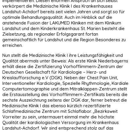
implementieren. Diesen enormen Anspruch an sich selbst
verkörpert die Medizinische Klinik I des Krankenhauses
Landshut-Achdorf bereits seit vielen Jahren und sorgt so für
optimale Behandlungsqualität. Auch im Hinblick auf die
anstehende Fusion der LAKUMED Kliniken mit dem Klinikum
Landshut und dem Kinderkrankenhaus St. Marien besteht die
Zielsetzung, als regionaler Erfolgsgarant fortan
gemeinschaftlich für Landshut und die Region Besonderes zu
erreichen.
Nun stellt die Medizinische Klinik I ihre Leistungsfähigkeit und
Qualität abermals unter Beweis: Als erste Klinik Niederbayerns
erhält diese die Zertifizierung Vorhofflimmern-Zentrum der
Deutschen Gesellschaft für Kardiologie – Herz- und
Kreislaufforschung e.V (DGK). Neben der Chest Pain Unit,
Interventioneller Kardiologie, Spezielle Rhythmologie, Kardiale
Computertomographie und dem Mitralklappen-Zentrum stellt
die Erstausstellung des Vorhofflimmern-Zertifikats bereits die
sechste Auszeichnung seitens der DGK dar, ferner betreut die
Medizinische Klinik I das ebenso kürzlich rezertifizierte
Schlafmedizinische Zentrum mit Schlaflabor. „Bezirksweit
Vorreiter zu sein, untermauert einmal mehr die höchste
Qualität der kardiologischen Versorgung im Krankenhaus
Landshut-Achdorf. Wir sind entsprechend stolz auf das