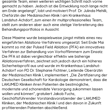
gesamte Team, einen weiteren wichtigen Schritt nach vorne
gemacht zu haben. Jedoch ist die Entwicklung noch lange nicht
am Ende angelangt“, lobt und motiviert Prof. Dr. Julinda Mehilli,
Chefärztin der Medizinischen Klinik I am Krankenhaus
Landshut-Achdorf, zum einen ihr multiprofessionelles Team,
stellt zum anderen aber auch eine stetige Verbreiterung des
Behandlungsportfolios in Aussicht.
Diese Maxime wurde beispielsweise jüngst mittels eines neu
eingeführten Ablations-Verfahrens umgesetzt. Seit Ende Mai
kommt so mit der Pulsed Field Ablation (PFA) ein innovatives
Verfahren zur Behandlung von Vorhofflimmern zum Einsatz.
Die PFA ist dabei vergleichbar effektiv wie bisherige
Ablationsverfahren, zeichnet sich jedoch durch ein höheres
Sicherheitsprofil aus und wurde im Krankenhaus Landshut-
Achdorf von PD Dr. Stephanie Fichtner, Leitende Oberärztin
der Medizinischen Klinik I, implementiert. „Die Zertifizierung der
Deutschen Gesellschaft für Kardiologie demonstriert, dass die
LAKUMED Kliniken ihren Patienten die bestmögliche,
modernste und schonendste Versorgung zukommen lassen
wollen und können“, gratuliert Jakob Fuchs,
Geschäftsführender Vorstandsvorsitzender der LAKUMED
Kliniken, der Medizinischen Klinik I und den davon in Zukunft
profitierenden Patienten abschließend.