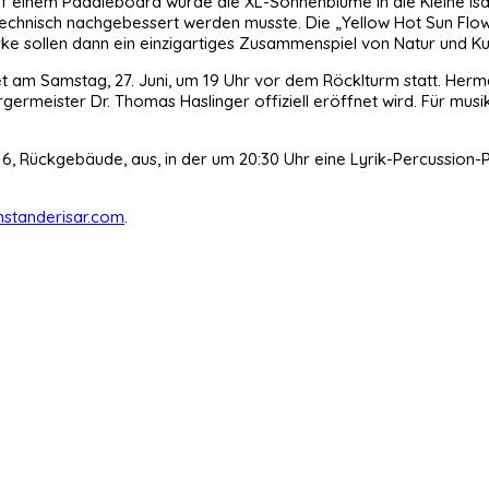
 einem Paddleboard wurde die XL-Sonnenblume in die Kleine Isar
echnisch nachgebessert werden musste. Die „Yellow Hot Sun Flow
e sollen dann ein einzigartiges Zusammenspiel von Natur und Kun
det am Samstag, 27. Juni, um 19 Uhr vor dem Röcklturm statt. He
germeister Dr. Thomas Haslinger offiziell eröffnet wird. Für musi
 6, Rückgebäude, aus, in der um 20:30 Uhr eine Lyrik-Percussion-Pe
nstanderisar.com
.