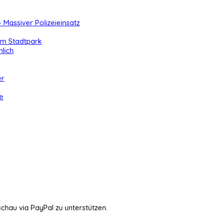
- Massiver Polizeieinsatz
 im Stadtpark
lich
er
e
schau via PayPal zu unterstützen.