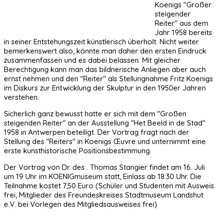
Koenigs "Großer
steigender
Reiter" aus dem
Jahr 1958 bereits
in seiner Entstehungszeit künstlerisch überholt. Nicht weiter
bemerkenswert also, könnte man daher den ersten Eindruck
zusammenfassen und es dabei belassen. Mit gleicher
Berechtigung kann man das bildnerische Anliegen aber auch
ernst nehmen und den "Reiter" als Stellungnahme Fritz Koenigs
im Diskurs zur Entwicklung der Skulptur in den 1950er Jahren
verstehen.
Sicherlich ganz bewusst hatte er sich mit dem "Großen
steigenden Reiter" an der Ausstellung "Het Beeld in de Stad"
1958 in Antwerpen beteiligt. Der Vortrag fragt nach der
Stellung des "Reiters" in Koenigs Œuvre und unternimmt eine
erste kunsthistorische Positionsbestimmung.
Der Vortrag von Dr. des . Thomas Stangier findet am 16. Juli
um 19 Uhr im KOENIGmuseum statt, Einlass ab 18:30 Uhr. Die
Teilnahme kostet 7,50 Euro (Schüler und Studenten mit Ausweis
frei, Mitglieder des Freundeskreises Stadtmuseum Landshut
e.V. bei Vorlegen des Mitgliedsausweises frei)