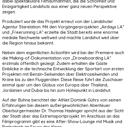
dabei spektakuläre Filmaufnahmen, die die Schönheit und
Einzigartigkeit Landshuts aus einer ganz neuen Perspektive
zeigen.
Produziert wurde das Projekt erneut von der Landshuter
Agentur Starelation. Mit den Vorgängerprojekten „Airdays LA“
und „Freerunning LA“ erzielte die Stadt bereits eine enorme
mediale Reichweite weltweit und machte Landshut weit über
die Region hinaus bekannt.
Neben dem eigentlichen Actionfilm wird bei der Premiere auch
die Making-of-Dokumentation von „Droneboarding LA“
erstmals öffentlich gezeigt. Zudem erhalten die Gäste
Einblicke in die technische Entwicklung der Sportart von ersten
Projekten mit Benzin-Seilwinden über Elektroseilwinden und
Kräne bis zu den Fluggeräten. Diese Reise führt die Zuschauer
einmal quer um den Globus von Europa über Thailand,
Jordanien und Dubai bis hin zum Höhepunkt in Landshut.
Auf der Bühne berichtet der Athlet Dominik Gührs von seinen
Erfahrungen bei diesem außergewöhnlichen Abenteuer.
Oberbürgermeister Dr. Thomas Haslinger spricht aus der Sicht
der Stadt über das Extremsportprojekt. Im Anschluss an das
Filmprogramm gibt es eine After-Show-Lounge mit Musik und
Barbetrieb im Foyer des Kinos.