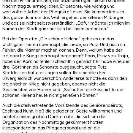
und den Ehrenamtlichen, die dazu beitragen, diesen schönen
Nachmittag zu ermöglichen. Er betonte, wie wichtig und
wertvoll die Arbeit der Pflegekräfte sei. Sie kümmerten sich
das ganze Jahr um das Wohlergehen der älteren Mitbürger
und das sei nicht selbstverständlich: „Dafür möchte ich mich im
Namen der Stadt ganz herzlich bei Ihnen bedanken.“
Bei der Operette „Die schöne Helena“ gehe es um das
wichtigste Thema überhaupt, die Liebe, so Putz. Und auch um
Fehler, die Männer machen können. Denn, warum habe der
trojanische Krieg überhaupt begonnen? Paris, Prinz von Troja,
habe den Kardinalfehler schlechthin gemacht: Er habe eine der
drei Göttinnen als Schönste ausgesucht, sagte Putz.
Stattdessen hätte er sagen sollen: Ihr seid alle drei
unvergleichlich wunderschön. Andererseits hätte es dann den
trojanischen Krieg nicht gegeben, ebenso nicht die
Geschichten von Homer und: „Sie hätten die Geschichte der
schönen Helena heute nicht genießen können.“
Auch die stellvertretende Vorsitzende des Seniorenbeirats,
Edeltraud Nuhn, hieß die geladenen Gäste willkommen und
richtete einen großen Dank an alle, die sich um die
Organisation des Nachmittags gekümmert hatten,
insbesondere an das Pflegepersonal und an die