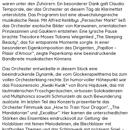
waren unter den Zuhörern. Ein besonderer Dank galt Claudio
Temporale, der das Orchester an diesem Tag als Klarinettist
unterstützte. Das Programm bot eine abwechslungsreiche
musikalische Reise. Mit Alfred Ketèlbys „Persischer Markt“ ließ
das Orchester exotische Bilder von Karawanen, orientalischen
Prinzessinnen und Gauklern entstehen. Eine lyrische Pause
brachte Theodore Moses Tobanis Wiegenlied „The Sleeping
Beauty“, das für entspannte Momente sorgte. In einer
besonderen Eigenkomposition des Dirigenten, „Papillon –
Plaisir d’Amour“, zeigte Peperkamp eine beeindruckende
Bandbreite musikalischen Könnens.
Das Orchester entwickelte in diesem Stück eine
beeindruckende Dynamik, die vom Glockenspielthema bis zum
vollen Orchesterklang reichte. Ein humorvoller Höhepunkt war
das Posaunensolo „Kwaki Kwak“ von Boris Hajdusek, das mit
lautmalerischen Froschgeräuschen, virtuosen Solokadenzen
und Multiphonics sowohl Schmunzeln als auch Bewunderung
auslöste. Im letzten Teil des Konzerts präsentierte das
Orchester Filmmusik aus „How to Train Your Dragon“, „The
Mandalorian“ und „Excalibur“. Hier kamen die unterschiedlichen
Stärken des Ensembles eindrucksvoll zur Geltung: die
Holzbläser mit feinen Melodielinien, die Blechbläser mit
kraftvollen Themen und das Schlagwerk mit präzisem Spiel. -