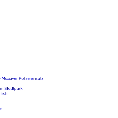
- Massiver Polizeieinsatz
 im Stadtpark
lich
er