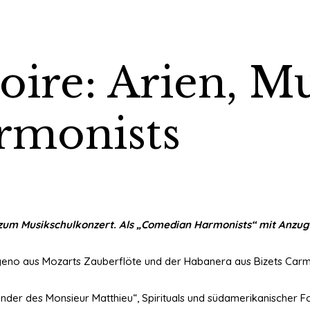
ire: Arien, Mu
rmonists
m Musikschulkonzert. Als „Comedian Harmonists“ mit Anzug & 
eno aus Mozarts Zauberflöte und der Habanera aus Bizets Carme
r des Monsieur Matthieu“, Spirituals und südamerikanischer Fol