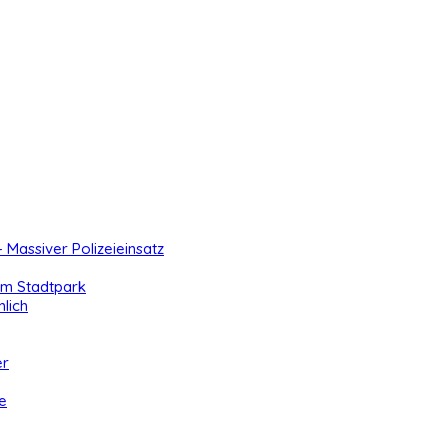
- Massiver Polizeieinsatz
 im Stadtpark
lich
er
e