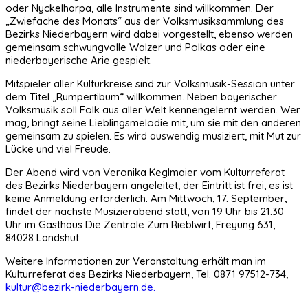
oder Nyckelharpa, alle Instrumente sind willkommen. Der
„Zwiefache des Monats“ aus der Volksmusiksammlung des
Bezirks Niederbayern wird dabei vorgestellt, ebenso werden
gemeinsam schwungvolle Walzer und Polkas oder eine
niederbayerische Arie gespielt.
Mitspieler aller Kulturkreise sind zur Volksmusik-Session unter
dem Titel „Rumpertibum“ willkommen. Neben bayerischer
Volksmusik soll Folk aus aller Welt kennengelernt werden. Wer
mag, bringt seine Lieblingsmelodie mit, um sie mit den anderen
gemeinsam zu spielen. Es wird auswendig musiziert, mit Mut zur
Lücke und viel Freude.
Der Abend wird von Veronika Keglmaier vom Kulturreferat
des Bezirks Niederbayern angeleitet, der Eintritt ist frei, es ist
keine Anmeldung erforderlich. Am Mittwoch, 17. September,
findet der nächste Musizierabend statt, von 19 Uhr bis 21.30
Uhr im Gasthaus Die Zentrale Zum Rieblwirt, Freyung 631,
84028 Landshut.
Weitere Informationen zur Veranstaltung erhält man im
Kulturreferat des Bezirks Niederbayern, Tel. 0871 97512-734,
kultur@bezirk-niederbayern.de
.